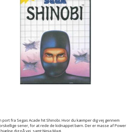
 port fra Segas Acade hit Shinobi. Hvor du kæmper dig vej gennem
rskellige sener, for at rede de kidnappet børn. Der er masse af Power
t hjælpe dig på vej, samt Ninja Magi.