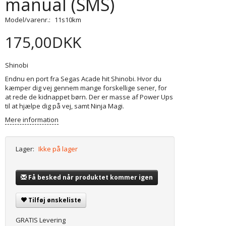
manual (SMS)
Model/varenr.:
11s10km
175,00DKK
Shinobi
Endnu en port fra Segas Acade hit Shinobi. Hvor du
kæmper dig vej gennem mange forskellige sener, for
at rede de kidnappet børn. Der er masse af Power Ups
til at hjælpe dig på vej, samt Ninja Magi.
Mere information
Lager:
Ikke på lager
Få besked når produktet kommer igen
Tilføj ønskeliste
GRATIS Levering