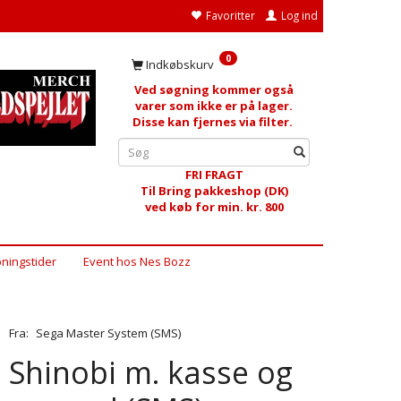
Favoritter
Log ind
0
Indkøbskurv
Ved søgning kommer også
varer som ikke er på lager.
Disse kan fjernes via filter.
FRI FRAGT
Til Bring pakkeshop (DK)
ved køb for min. kr. 800
ningstider
Event hos Nes Bozz
Fra:
Sega Master System (SMS)
Shinobi m. kasse og