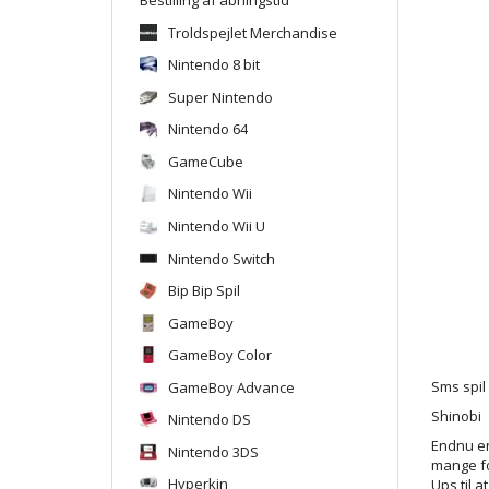
Troldspejlet Merchandise
Nintendo 8 bit
Super Nintendo
Nintendo 64
GameCube
Nintendo Wii
Nintendo Wii U
Nintendo Switch
Bip Bip Spil
GameBoy
GameBoy Color
GameBoy Advance
Sms spil
Shinobi
Nintendo DS
Endnu en
Nintendo 3DS
mange fo
Hyperkin
Ups til a