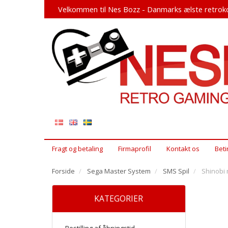
Velkommen til Nes Bozz - Danmarks ælste retroko
Fragt og betaling
Firmaprofil
Kontakt os
Beti
Forside
Sega Master System
SMS Spil
Shinobi 
KATEGORIER
Bestilling af åbningstid