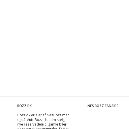
BOZZ.DK
NES BOZZ FANSIDE
Bozz.dk er ejer af NesBozz men
også AutoBozz.dk som sælger
nye reservedele til gamle biler,
og
reparationsmanualer
. Er det