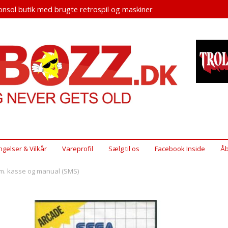
nsol butik med brugte retrospil og maskiner
ngelser & Vilkår
Vareprofil
Sælg til os
Facebook Inside
Åb
m. kasse og manual (SMS)