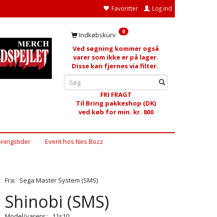
Favoritter
Log ind
0
Indkøbskurv
Ved søgning kommer også
varer som ikke er på lager.
Disse kan fjernes via filter.
FRI FRAGT
Til Bring pakkeshop (DK)
ved køb for min. kr. 800
ningstider
Event hos Nes Bozz
Fra:
Sega Master System (SMS)
Shinobi (SMS)
Model/varenr.:
11s10