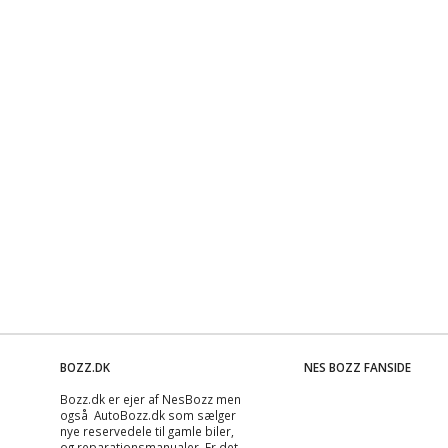
BOZZ.DK
NES BOZZ FANSIDE
Bozz.dk er ejer af NesBozz men
også AutoBozz.dk som sælger
nye reservedele til gamle biler,
og
reparationsmanualer
. Er det