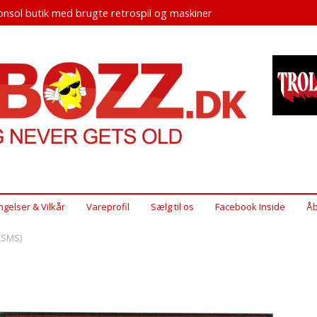
nsol butik med brugte retrospil og maskiner
ngelser & Vilkår
Vareprofil
Sælg til os
Facebook Inside
Åb
(SMS)