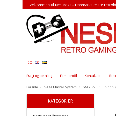
Velkommen til Nes Bozz - Danmarks ælste retroko
Fragt og betaling
Firmaprofil
Kontakt os
Beti
Forside
Sega Master System
SMS Spil
Shinobi 
KATEGORIER
Bestilling af åbningstid