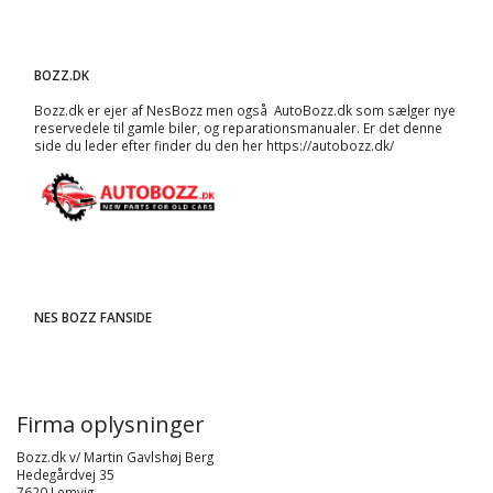
BOZZ.DK
Bozz.dk er ejer af NesBozz men også AutoBozz.dk som sælger nye
reservedele til gamle biler, og
reparationsmanualer
. Er det denne
side du leder efter finder du den her
https://autobozz.dk/
NES BOZZ FANSIDE
Firma oplysninger
Bozz.dk v/ Martin Gavlshøj Berg
Hedegårdvej 35
7620 Lemvig