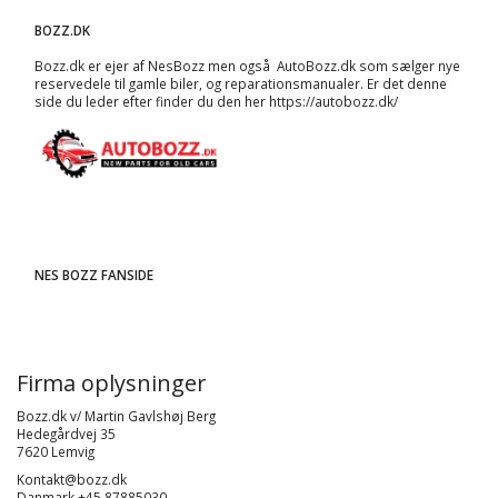
BOZZ.DK
Bozz.dk er ejer af NesBozz men også AutoBozz.dk som sælger nye
reservedele til gamle biler, og
reparationsmanualer
. Er det denne
side du leder efter finder du den her
https://autobozz.dk/
NES BOZZ FANSIDE
Firma oplysninger
Bozz.dk v/ Martin Gavlshøj Berg
Hedegårdvej 35
7620 Lemvig
Kontakt@bozz.dk
Danmark +45 87885030