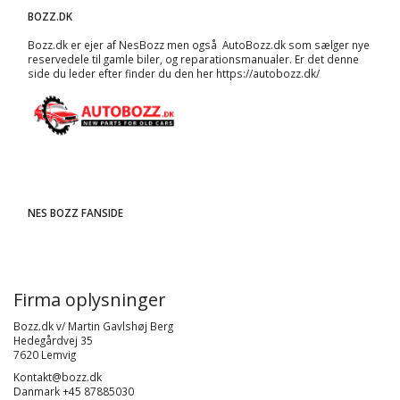
BOZZ.DK
Bozz.dk er ejer af NesBozz men også AutoBozz.dk som sælger nye
reservedele til gamle biler, og
reparationsmanualer
. Er det denne
side du leder efter finder du den her
https://autobozz.dk/
NES BOZZ FANSIDE
Firma oplysninger
Bozz.dk v/ Martin Gavlshøj Berg
Hedegårdvej 35
7620 Lemvig
Kontakt@bozz.dk
Danmark +45 87885030