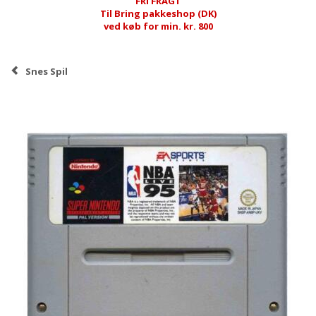
FRI FRAGT
Til Bring pakkeshop (DK)
ved køb for min. kr. 800
Snes Spil