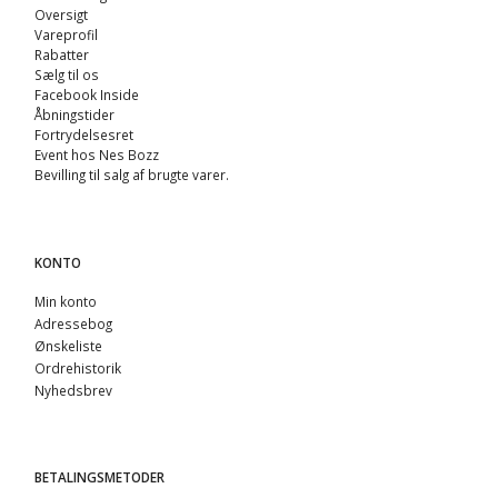
Oversigt
Vareprofil
Rabatter
Sælg til os
Facebook Inside
Åbningstider
Fortrydelsesret
Event hos Nes Bozz
Bevilling til salg af brugte varer.
KONTO
Min konto
Adressebog
Ønskeliste
Ordrehistorik
Nyhedsbrev
BETALINGSMETODER