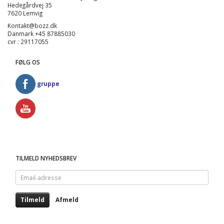
Hedegårdvej 35
7620 Lemvig
Kontakt@bozz.dk
Danmark +45 87885030
cvr : 29117055
FØLG OS
gruppe
TILMELD NYHEDSBREV
Email-
adresse
Tilmeld
Afmeld