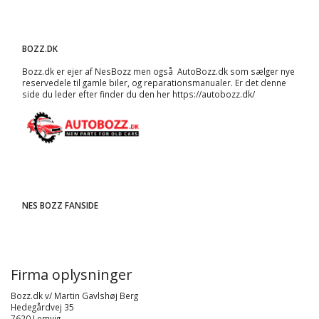
BOZZ.DK
Bozz.dk er ejer af NesBozz men også AutoBozz.dk som sælger nye
reservedele til gamle biler, og
reparationsmanualer
. Er det denne
side du leder efter finder du den her
https://autobozz.dk/
NES BOZZ FANSIDE
Firma oplysninger
Bozz.dk v/ Martin Gavlshøj Berg
Hedegårdvej 35
7620 Lemvig