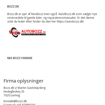
BOZZ.DK
Bozz.dk er ejer af NesBozz men også AutoBozz.dk som sælger nye
reservedele til gamle biler, og
reparationsmanualer
. Er det denne
side du leder efter finder du den her
https://autobozz.dk/
NES BOZZ FANSIDE
Firma oplysninger
Bozz.dk v/ Martin Gavlshøj Berg
Hedegårdvej 35
7620 Lemvig
Kontakt@bozz.dk
Danmark +45 87885030