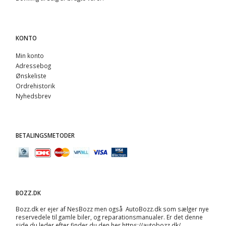
KONTO
Min konto
Adressebog
Ønskeliste
Ordrehistorik
Nyhedsbrev
BETALINGSMETODER
BOZZ.DK
Bozz.dk er ejer af NesBozz men også AutoBozz.dk som sælger nye
reservedele til gamle biler, og
reparationsmanualer
. Er det denne
side du leder efter finder du den her
https://autobozz.dk/