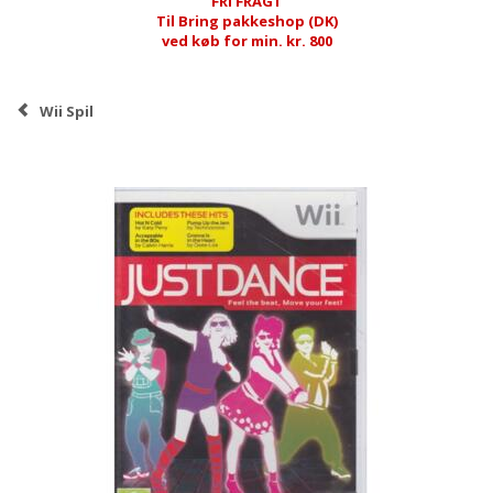
FRI FRAGT
Til Bring pakkeshop (DK)
ved køb for min. kr. 800
Wii Spil