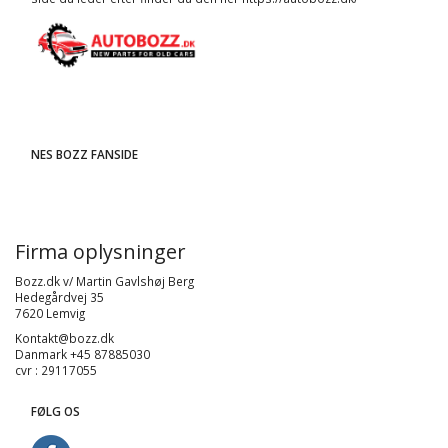
NES BOZZ FANSIDE
Firma oplysninger
Bozz.dk v/ Martin Gavlshøj Berg
Hedegårdvej 35
7620 Lemvig
Kontakt@bozz.dk
Danmark +45 87885030
cvr : 29117055
FØLG OS