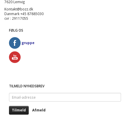
7620 Lemvig
Kontakt@bozz.dk
Danmark +45 87885030
cvr : 29117055
FØLG OS
gruppe
TILMELD NYHEDSBREV
Email-
adresse
Tilmeld
Afmeld