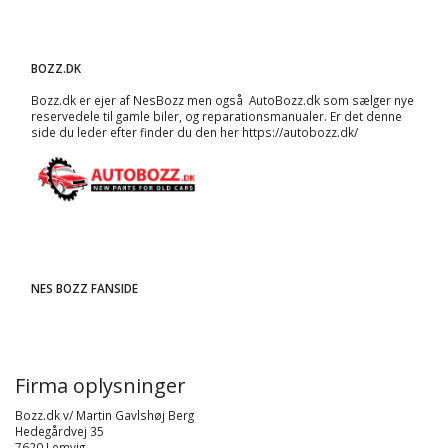
BOZZ.DK
Bozz.dk er ejer af NesBozz men også AutoBozz.dk som sælger nye
reservedele til gamle biler, og
reparationsmanualer
. Er det denne
side du leder efter finder du den her
https://autobozz.dk/
NES BOZZ FANSIDE
Firma oplysninger
Bozz.dk v/ Martin Gavlshøj Berg
Hedegårdvej 35
7620 Lemvig