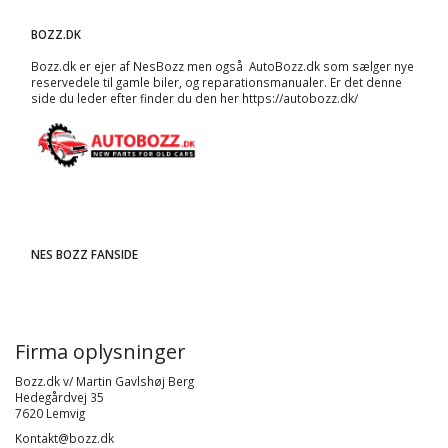
BOZZ.DK
Bozz.dk er ejer af NesBozz men også AutoBozz.dk som sælger nye
reservedele til gamle biler, og
reparationsmanualer
. Er det denne
side du leder efter finder du den her
https://autobozz.dk/
NES BOZZ FANSIDE
Firma oplysninger
Bozz.dk v/ Martin Gavlshøj Berg
Hedegårdvej 35
7620 Lemvig
Kontakt@bozz.dk