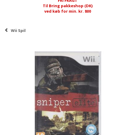
FRI FRAGT
Til Bring pakkeshop (DK)
ved køb for min. kr. 800
Wii Spil