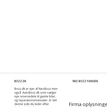
BOZZ.DK
NES BOZZ FANSIDE
Bozz.dk er ejer af NesBozz men
også AutoBozz.dk som sælger
nye reservedele til gamle biler,
og
reparationsmanualer
. Er det
Firma oplysninge
denne side du leder efter