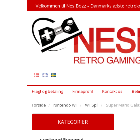
Velkommen til Nes Bozz - Danmarks ælste retroko
Fragt og betaling
Firmaprofil
Kontakt os
Beti
Forside
Nintendo Wii
Wii Spil
Super Mario Galaxy
KATEGORIER
Bestilling af åbningstid