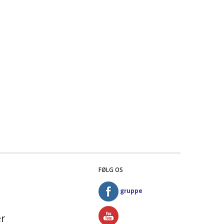
FØLG OS
gruppe
r