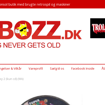
nsol butik med brugte retrospil og maskiner
ngelser & Vilkår
Vareprofil
Sælg til os
Facebook Inside
Åb
 2 (kun cd) (Wii)