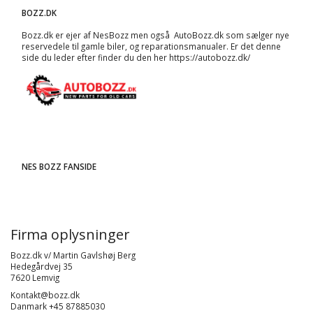
BOZZ.DK
Bozz.dk er ejer af NesBozz men også AutoBozz.dk som sælger nye
reservedele til gamle biler, og
reparationsmanualer
. Er det denne
side du leder efter finder du den her
https://autobozz.dk/
NES BOZZ FANSIDE
Firma oplysninger
Bozz.dk v/ Martin Gavlshøj Berg
Hedegårdvej 35
7620 Lemvig
Kontakt@bozz.dk
Danmark +45 87885030