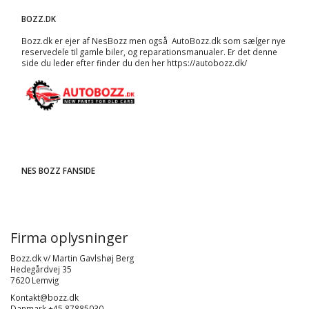
BOZZ.DK
Bozz.dk er ejer af NesBozz men også AutoBozz.dk som sælger nye
reservedele til gamle biler, og
reparationsmanualer
. Er det denne
side du leder efter finder du den her
https://autobozz.dk/
NES BOZZ FANSIDE
Firma oplysninger
Bozz.dk v/ Martin Gavlshøj Berg
Hedegårdvej 35
7620 Lemvig
Kontakt@bozz.dk
Danmark +45 87885030