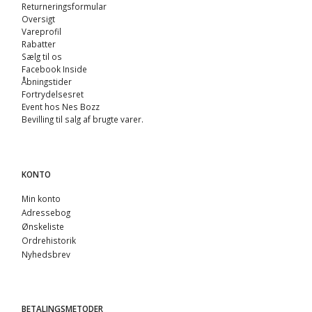
Returneringsformular
Oversigt
Vareprofil
Rabatter
Sælg til os
Facebook Inside
Åbningstider
Fortrydelsesret
Event hos Nes Bozz
Bevilling til salg af brugte varer.
KONTO
Min konto
Adressebog
Ønskeliste
Ordrehistorik
Nyhedsbrev
BETALINGSMETODER