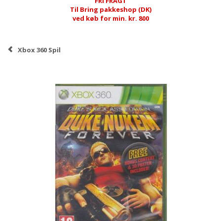
FRI FRAGT
Til Bring pakkeshop (DK)
ved køb for min. kr. 800
Xbox 360 Spil