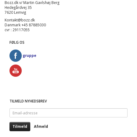
Bozz.dk v/ Martin Gavlshøj Berg
Hedegårdvej 35
7620 Lemvig
Kontakt@bozz.dk
Danmark +45 87885030
cvr : 29117055
FØLG OS
gruppe
TILMELD NYHEDSBREV
Email-
adresse
Tilmeld
Afmeld