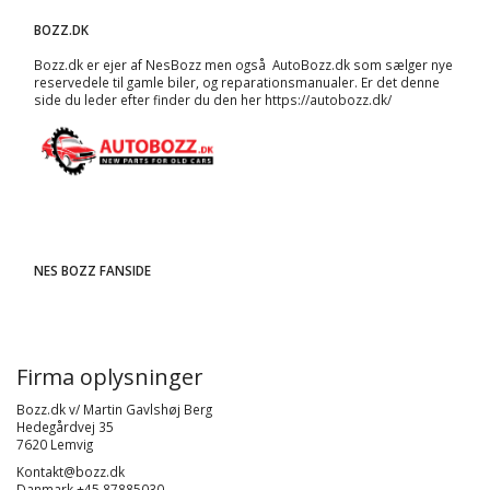
BOZZ.DK
Bozz.dk er ejer af NesBozz men også AutoBozz.dk som sælger nye
reservedele til gamle biler, og
reparationsmanualer
. Er det denne
side du leder efter finder du den her
https://autobozz.dk/
NES BOZZ FANSIDE
Firma oplysninger
Bozz.dk v/ Martin Gavlshøj Berg
Hedegårdvej 35
7620 Lemvig
Kontakt@bozz.dk
Danmark +45 87885030