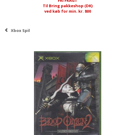
FRI FRAGT
Til Bring pakkeshop (DK)
ved køb for min. kr. 800
Xbox Spil