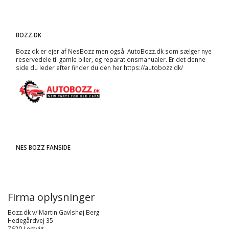
BOZZ.DK
Bozz.dk er ejer af NesBozz men også AutoBozz.dk som sælger nye
reservedele til gamle biler, og
reparationsmanualer
. Er det denne
side du leder efter finder du den her
https://autobozz.dk/
NES BOZZ FANSIDE
Firma oplysninger
Bozz.dk v/ Martin Gavlshøj Berg
Hedegårdvej 35
7620 Lemvig