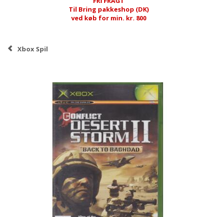
FRI FRAGT
Til Bring pakkeshop (DK)
ved køb for min. kr. 800
Xbox Spil