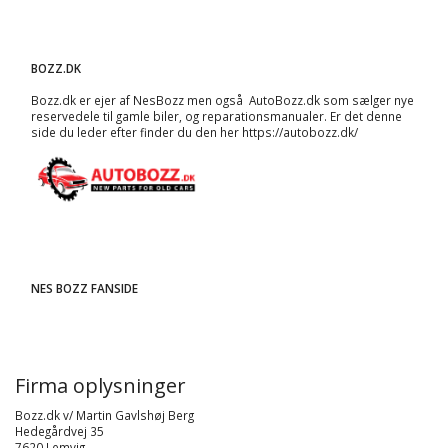
BOZZ.DK
Bozz.dk er ejer af NesBozz men også AutoBozz.dk som sælger nye
reservedele til gamle biler, og
reparationsmanualer
. Er det denne
side du leder efter finder du den her
https://autobozz.dk/
NES BOZZ FANSIDE
Firma oplysninger
Bozz.dk v/ Martin Gavlshøj Berg
Hedegårdvej 35
7620 Lemvig