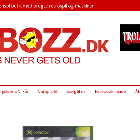
nsol butik med brugte retrospil og maskiner
ngelser & Vilkår
Vareprofil
Sælg til os
Facebook Inside
Åb
)