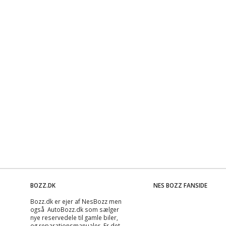
BOZZ.DK
NES BOZZ FANSIDE
Bozz.dk er ejer af NesBozz men
også AutoBozz.dk som sælger
nye reservedele til gamle biler,
og
reparationsmanualer
. Er det