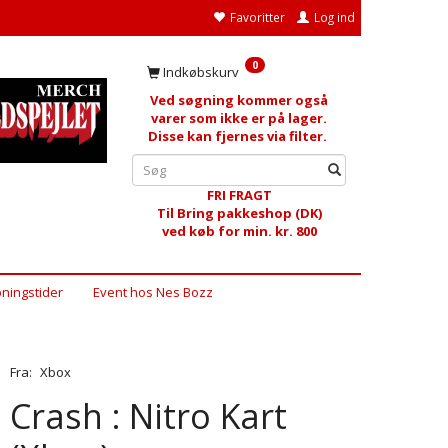
Favoritter
Log ind
0
Indkøbskurv
Ved søgning kommer også
varer som ikke er på lager.
Disse kan fjernes via filter.
FRI FRAGT
Til Bring pakkeshop (DK)
ved køb for min. kr. 800
ningstider
Event hos Nes Bozz
Fra:
Xbox
Crash : Nitro Kart