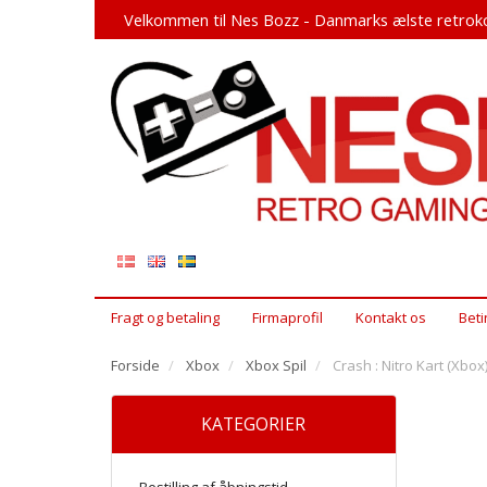
Velkommen til Nes Bozz - Danmarks ælste retroko
Fragt og betaling
Firmaprofil
Kontakt os
Beti
Forside
Xbox
Xbox Spil
Crash : Nitro Kart (Xbox
KATEGORIER
Bestilling af åbningstid