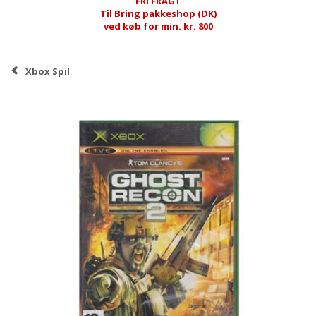
FRI FRAGT
Til Bring pakkeshop (DK)
ved køb for min. kr. 800
Xbox Spil