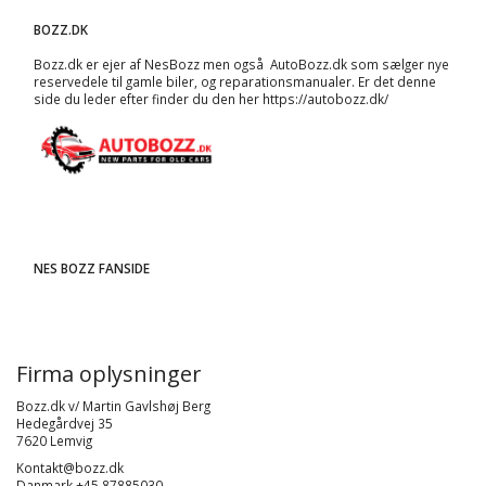
BOZZ.DK
Bozz.dk er ejer af NesBozz men også AutoBozz.dk som sælger nye
reservedele til gamle biler, og
reparationsmanualer
. Er det denne
side du leder efter finder du den her
https://autobozz.dk/
NES BOZZ FANSIDE
Firma oplysninger
Bozz.dk v/ Martin Gavlshøj Berg
Hedegårdvej 35
7620 Lemvig
Kontakt@bozz.dk
Danmark +45 87885030