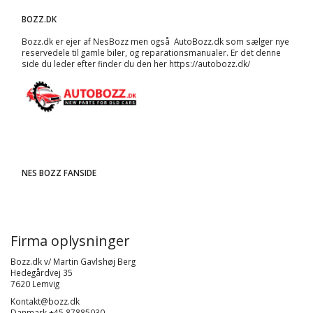
BOZZ.DK
Bozz.dk er ejer af NesBozz men også AutoBozz.dk som sælger nye
reservedele til gamle biler, og
reparationsmanualer
. Er det denne
side du leder efter finder du den her
https://autobozz.dk/
NES BOZZ FANSIDE
Firma oplysninger
Bozz.dk v/ Martin Gavlshøj Berg
Hedegårdvej 35
7620 Lemvig
Kontakt@bozz.dk
Danmark +45 87885030