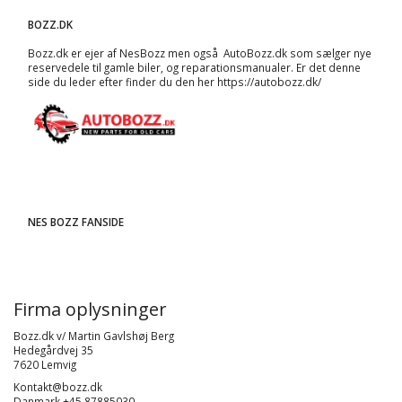
BOZZ.DK
Bozz.dk er ejer af NesBozz men også AutoBozz.dk som sælger nye
reservedele til gamle biler, og
reparationsmanualer
. Er det denne
side du leder efter finder du den her
https://autobozz.dk/
NES BOZZ FANSIDE
Firma oplysninger
Bozz.dk v/ Martin Gavlshøj Berg
Hedegårdvej 35
7620 Lemvig
Kontakt@bozz.dk
Danmark +45 87885030