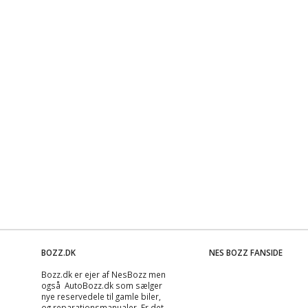
BOZZ.DK
NES BOZZ FANSIDE
Bozz.dk er ejer af NesBozz men
også AutoBozz.dk som sælger
nye reservedele til gamle biler,
og
reparationsmanualer
. Er det