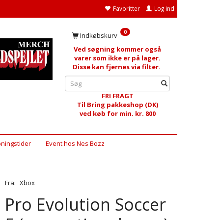
Favoritter
Log ind
0
Indkøbskurv
Ved søgning kommer også
varer som ikke er på lager.
Disse kan fjernes via filter.
FRI FRAGT
Til Bring pakkeshop (DK)
ved køb for min. kr. 800
ningstider
Event hos Nes Bozz
Fra:
Xbox
Pro Evolution Soccer