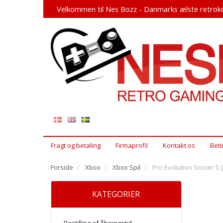
Velkommen til Nes Bozz - Danmarks ælste retroko
Fragt og betaling
Firmaprofil
Kontakt os
Beti
Forside
Xbox
Xbox Spil
Pro Evolution Soccer 5 
KATEGORIER
Bestilling af åbningstid