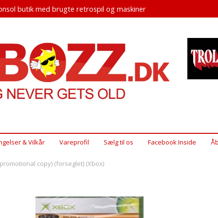
nsol butik med brugte retrospil og maskiner
ngelser & Vilkår
Vareprofil
Sælg til os
Facebook Inside
Åb
(promotional copy) (forseglet) (Xbox)