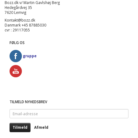
Bozz.dk v/ Martin Gavlshøj Berg
Hedegårdvej 35
7620 Lemvig
Kontakt@bozz.dk
Danmark +45 87885030
cvr : 29117055
FØLG OS
gruppe
TILMELD NYHEDSBREV
Email-
adresse
Tilmeld
Afmeld