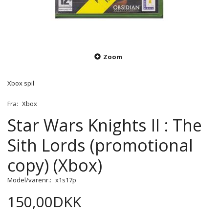
Zoom
Xbox spil
Fra:
Xbox
Star Wars Knights II : The
Sith Lords (promotional
copy) (Xbox)
Model/varenr.:
x1s17p
150,00DKK