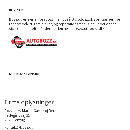
BOZZ.DK
Bozz.dk er ejer af NesBozz men også AutoBozz.dk som sælger nye
reservedele til gamle biler, og
reparationsmanualer
. Er det denne
side du leder efter finder du den her
https://autobozz.dk/
NES BOZZ FANSIDE
Firma oplysninger
Bozz.dk v/ Martin Gavlshøj Berg
Hedegårdvej 35
7620 Lemvig
Kontakt@bozz.dk