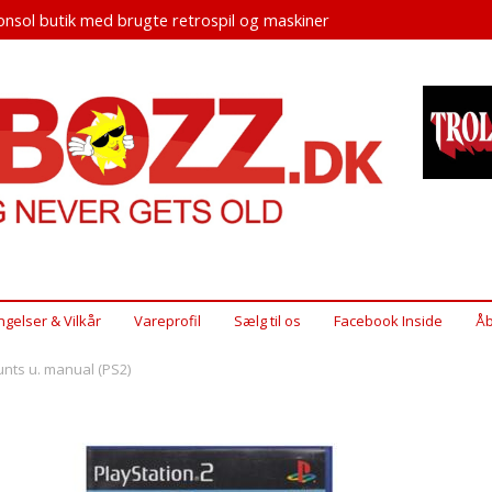
nsol butik med brugte retrospil og maskiner
ngelser & Vilkår
Vareprofil
Sælg til os
Facebook Inside
Åb
unts u. manual (PS2)