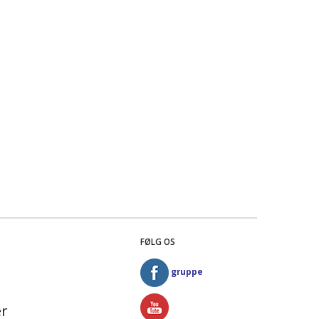
FØLG OS
gruppe
r