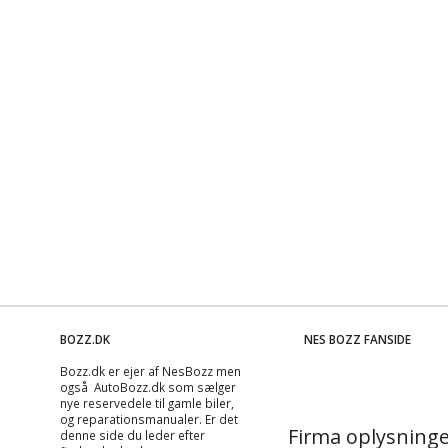
BOZZ.DK
NES BOZZ FANSIDE
Bozz.dk er ejer af NesBozz men
også AutoBozz.dk som sælger
nye reservedele til gamle biler,
og
reparationsmanualer
. Er det
Firma oplysninge
denne side du leder efter