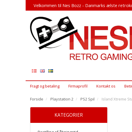
Velkommen til Nes Bozz - Danmarks ælste retroko
Fragt og betaling
Firmaprofil
Kontakt os
Beti
Forside
Playstation 2
PS2 Spil
Island Xtreme St
KATEGORIER
Bestilling af åbningstid