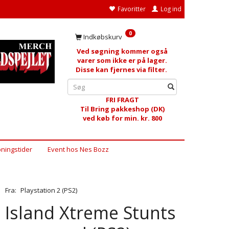
Favoritter
Log ind
0
Indkøbskurv
Ved søgning kommer også
varer som ikke er på lager.
Disse kan fjernes via filter.
FRI FRAGT
Til Bring pakkeshop (DK)
ved køb for min. kr. 800
ningstider
Event hos Nes Bozz
Fra:
Playstation 2 (PS2)
Island Xtreme Stunts