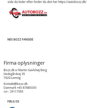
side du leder efter finder du den her
https://autobozz.dk/
NES BOZZ FANSIDE
Firma oplysninger
Bozz.dk v/ Martin Gavlshøj Berg
Hedegårdvej 35
7620 Lemvig
Kontakt@bozz.dk
Danmark +45 87885030
cvr : 29117055
FØLG OS