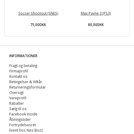
Soccer Shootout (SNES)
Max Payne 3 (PS3)
C
75,00DKK
80,00DKK
INFORMATIONER
Fragt og betaling
Firmaprofil
Kontakt os
Betingelser & Vilkår
Returneringsformular
Oversigt
Vareprofil
Rabatter
Sælg til os
Facebook Inside
Åbningstider
Fortrydelsesret
Event hos Nes Bozz