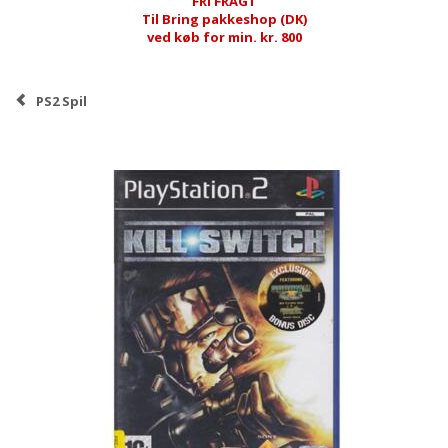
FRI FRAGT
Til Bring pakkeshop (DK)
ved køb for min. kr. 800
PS2 Spil